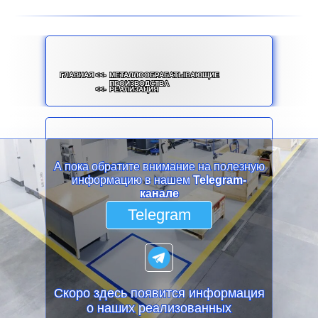
ГЛАВНАЯ
<<-
МЕТАЛЛООБРАБАТЫВАЮЩИЕ
ПРОИЗВОДСТВА
<<-
РЕАЛИЗАЦИЯ
А пока обратите внимание на полезную
информацию в нашем
Telegram-
канале
Telegram
Скоро здесь появится информация
о наших реализованных