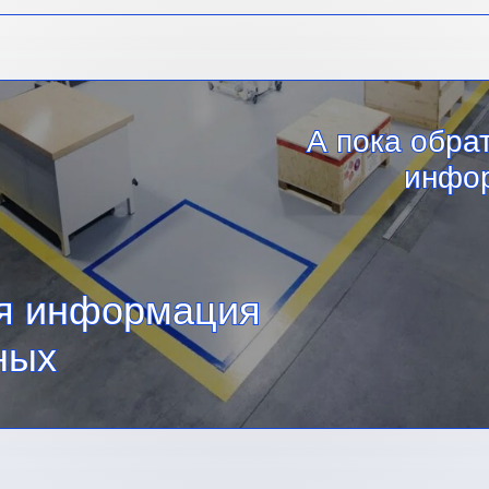
А пока обра
инфо
ся информация
ных