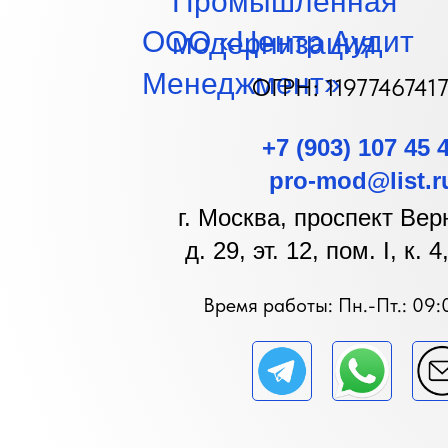
Промышленная
ООО «Центр Аудит
м
одернизация
Менеджмент»
ОГРН: 1197746741
+7 (903) 107 45 
pro-mod@list.r
г. Москва, проспект Вер
д. 29, эт. 12, пом. I, к. 
Время работы: Пн.-Пт.: 09: