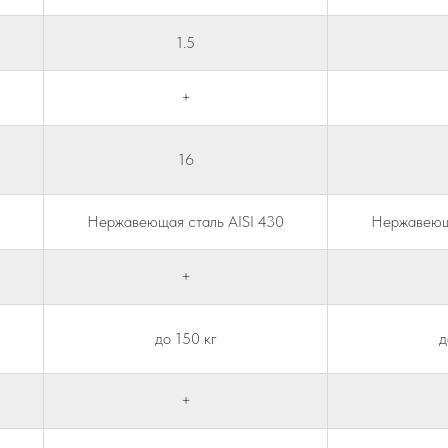
1.5
+
16
Нержавеющая сталь AISI 430
Нержавеюща
+
до 150 кг
д
+