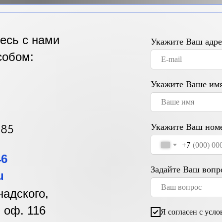
есь с нами
Укажите Ваш адре
собом:
Укажите Ваше им
785
Укажите Ваш номе
+7
46
Задайте Ваш вопр
u
надского,
4, оф. 116
Я согласен с усл