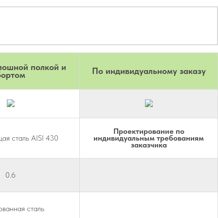
лошной полкой и
По индивидуальному заказу
бортом
Проектирование по
я сталь AISI 430
индивидуальным требованиям
заказчика
0.6
ванная сталь