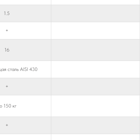
1.5
+
16
я сталь AISI 430
+
о 150 кг
+