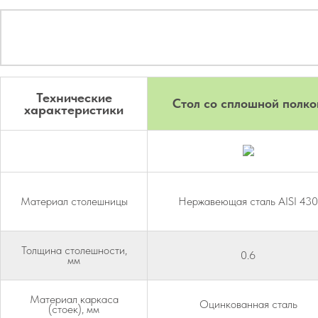
Технические
Стол со сплошной полко
характеристики
Материал столешницы
Нержавеющая сталь AISI 430
Толщина столешности,
0.6
мм
Материал каркаса
Оцинкованная сталь
(стоек), мм