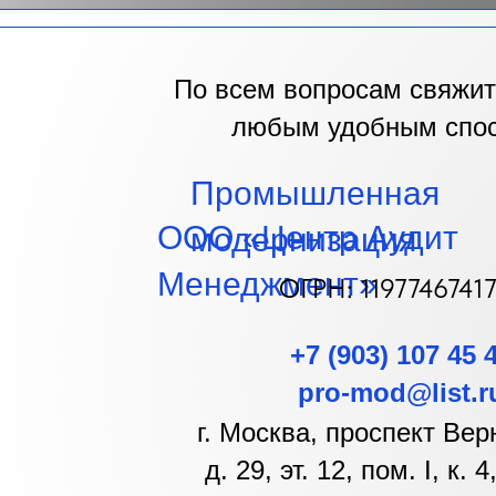
По всем вопросам свяжит
любым удобным спо
Промышленная
ООО «Центр Аудит
м
одернизация
Менеджмент»
ОГРН: 1197746741
+7 (903) 107 45 
pro-mod@list.r
г. Москва, проспект Вер
д. 29, эт. 12, пом. I, к. 